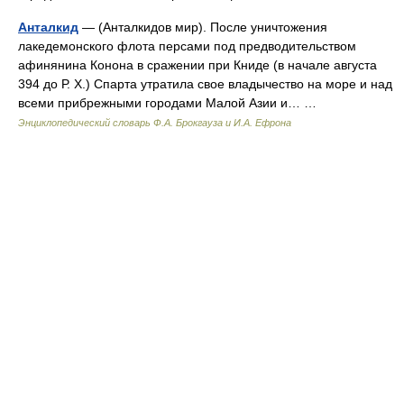
Анталкид
— (Анталкидов мир). После уничтожения
лакедемонского флота персами под предводительством
афинянина Конона в сражении при Книде (в начале августа
394 до Р. Х.) Спарта утратила свое владычество на море и над
всеми прибрежными городами Малой Азии и… …
Энциклопедический словарь Ф.А. Брокгауза и И.А. Ефрона