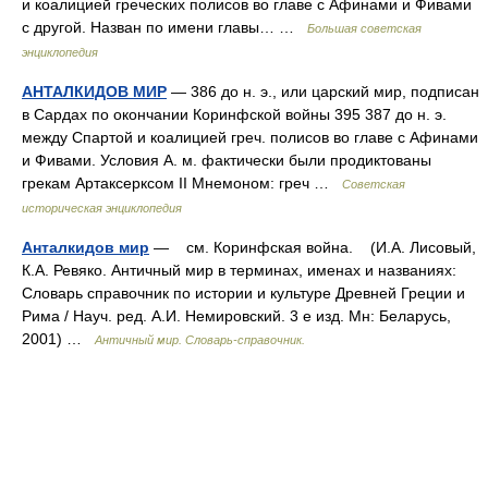
и коалицией греческих полисов во главе с Афинами и Фивами
с другой. Назван по имени главы… …
Большая советская
энциклопедия
АНТАЛКИДОВ МИР
— 386 до н. э., или царский мир, подписан
в Сардах по окончании Коринфской войны 395 387 до н. э.
между Спартой и коалицией греч. полисов во главе с Афинами
и Фивами. Условия А. м. фактически были продиктованы
грекам Артаксерксом II Мнемоном: греч …
Советская
историческая энциклопедия
Анталкидов мир
— см. Коринфская война. (И.А. Лисовый,
К.А. Ревяко. Античный мир в терминах, именах и названиях:
Словарь справочник по истории и культуре Древней Греции и
Рима / Науч. ред. А.И. Немировский. 3 е изд. Мн: Беларусь,
2001) …
Античный мир. Словарь-справочник.