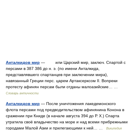
Анталкидов мир
— или Царский мир, заключ. Спартой с
персами в 387 386 до н. э. (по имени Анталкида,
представлявшего спартанцев при заключении мира),
навязанный Греции перс. царем Артаксерксом II. Вопреки
протесту афинян персам были отданы малоазийские… …
Словарь античности
Анталкидов мир
— После уничтожения лакедемонского
флота персами под предводительством афинянина Конона в
сражении при Книде (в начале августа 394 до Р. Х.) Спарта
утратила своё владычество на море и над всеми прибрежными
городами Малой Азии и прилегающими к ней… …
Википедия