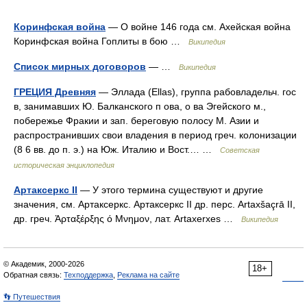
Коринфская война
— О войне 146 года см. Ахейская война
Коринфская война Гоплиты в бою …
Википедия
Список мирных договоров
— …
Википедия
ГРЕЦИЯ Древняя
— Эллада (Ellas), группа рабовладельч. гос
в, занимавших Ю. Балканского п ова, о ва Эгейского м.,
побережье Фракии и зап. береговую полосу М. Азии и
распространивших свои владения в период греч. колонизации
(8 6 вв. до п. э.) на Юж. Италию и Вост.… …
Советская
историческая энциклопедия
Артаксеркс II
— У этого термина существуют и другие
значения, см. Артаксеркс. Артаксеркс II др. перс. Artaxšaçrā II,
др. греч. Ἀρταξέρξης ό Μνημον, лат. Artaxerxes …
Википедия
© Академик, 2000-2026
18+
Обратная связь:
Техподдержка
,
Реклама на сайте
👣 Путешествия